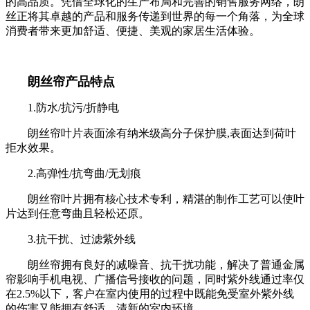
的高品质。凭借全球化的生产布局和完善的销售服务网络，朗
丝正将其卓越的产品和服务传递到世界的每一个角落，为全球
消费者带来更加舒适、便捷、美观的家居生活体验。
朗丝帘产品特点
1.防水/抗污/折静电
朗丝帘叶片表面涂有纳米级高分子保护膜,表面达到荷叶
拒水效果。
2.高弹性/抗弯曲/无划痕
朗丝帘叶片拥有核心技术专利，精湛的制作工艺可以使叶
片达到任意弯曲且轻松还原。
3.抗干扰、过滤紫外线
朗丝帘拥有良好的减噪音、抗干扰功能，解决了普通金属
帘影响手机电视、广播信号接收的问题，同时紫外线通过率仅
在2.5%以下，客户在室内使用的过程中既能免受室外紫外线
的伤害又能拥有舒适、清新的室内环境。