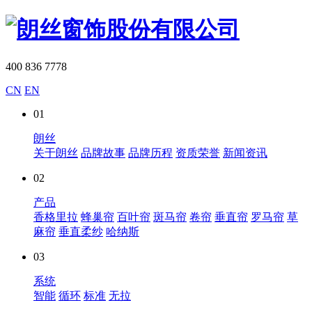
400 836 7778
CN
EN
01
朗丝
关于朗丝
品牌故事
品牌历程
资质荣誉
新闻资讯
02
产品
香格里拉
蜂巢帘
百叶帘
斑马帘
卷帘
垂直帘
罗马帘
草
麻帘
垂直柔纱
哈纳斯
03
系统
智能
循环
标准
无拉