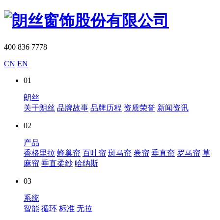
400 836 7778
CN
EN
01
朗丝
关于朗丝
品牌故事
品牌历程
资质荣誉
新闻资讯
02
产品
香格里拉
蜂巢帘
百叶帘
斑马帘
卷帘
垂直帘
罗马帘
草
麻帘
垂直柔纱
哈纳斯
03
系统
智能
循环
标准
无拉