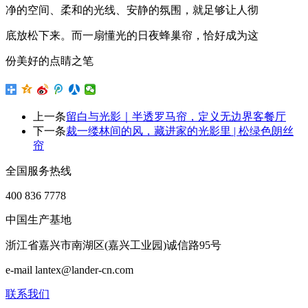
净的空间、柔和的光线、安静的氛围，就足够让人彻
底放松下来。而一扇懂光的日夜蜂巢帘，恰好成为这
份美好的点睛之笔
上一条
留白与光影｜半透罗马帘，定义无边界客餐厅
下一条
裁一缕林间的风，藏进家的光影里 | 松绿色朗丝
帘
全国服务热线
400 836 7778
中国生产基地
浙江省嘉兴市南湖区(嘉兴工业园)诚信路95号
e-mail lantex@lander-cn.com
联系我们