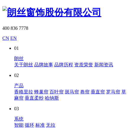
400 836 7778
CN
EN
01
朗丝
关于朗丝
品牌故事
品牌历程
资质荣誉
新闻资讯
02
产品
香格里拉
蜂巢帘
百叶帘
斑马帘
卷帘
垂直帘
罗马帘
草
麻帘
垂直柔纱
哈纳斯
03
系统
智能
循环
标准
无拉