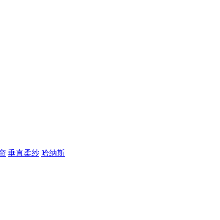
帘
垂直柔纱
哈纳斯