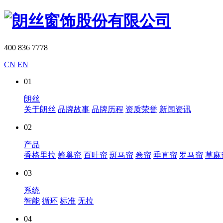
400 836 7778
CN
EN
01
朗丝
关于朗丝
品牌故事
品牌历程
资质荣誉
新闻资讯
02
产品
香格里拉
蜂巢帘
百叶帘
斑马帘
卷帘
垂直帘
罗马帘
草麻
03
系统
智能
循环
标准
无拉
04