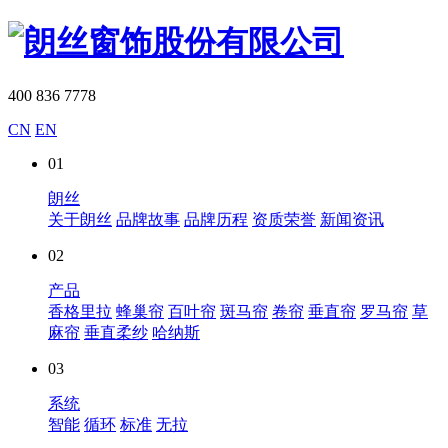
400 836 7778
CN
EN
01
朗丝
关于朗丝
品牌故事
品牌历程
资质荣誉
新闻资讯
02
产品
香格里拉
蜂巢帘
百叶帘
斑马帘
卷帘
垂直帘
罗马帘
草
麻帘
垂直柔纱
哈纳斯
03
系统
智能
循环
标准
无拉