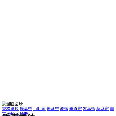
scroll
香格里拉
蜂巢帘
百叶帘
斑马帘
卷帘
垂直帘
罗马帘
草麻帘
垂
直柔纱
哈纳斯