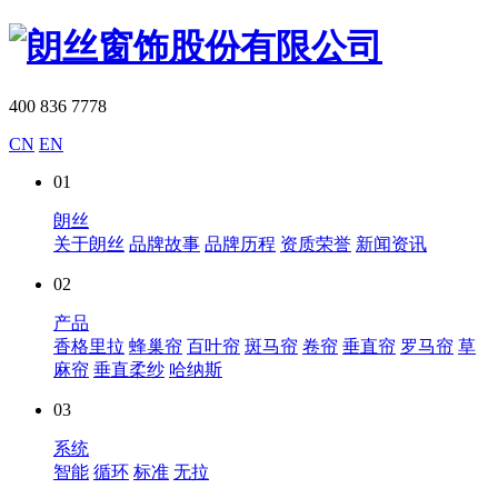
400 836 7778
CN
EN
01
朗丝
关于朗丝
品牌故事
品牌历程
资质荣誉
新闻资讯
02
产品
香格里拉
蜂巢帘
百叶帘
斑马帘
卷帘
垂直帘
罗马帘
草
麻帘
垂直柔纱
哈纳斯
03
系统
智能
循环
标准
无拉