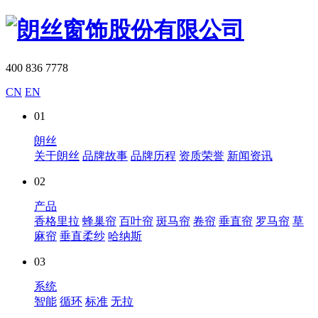
400 836 7778
CN
EN
01
朗丝
关于朗丝
品牌故事
品牌历程
资质荣誉
新闻资讯
02
产品
香格里拉
蜂巢帘
百叶帘
斑马帘
卷帘
垂直帘
罗马帘
草
麻帘
垂直柔纱
哈纳斯
03
系统
智能
循环
标准
无拉