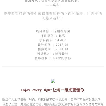
使用方式，也是可以反向滋养空间的。
——琚宾
晓安希望打造的每个家都能有这样的正向的循环，让内里的
人越来越好！
项目坐标 ：无锡香樟园
：
项目类型
私宅
：
项目面积
450㎡
：
设计时间
2017.09
：
拍摄时间
2020.10
：
设计机构
晓安设计
：
摄影机构
AK空间摄影
enjoy every light 让每一缕光更懂你
朗丝作为全球创新、时尚、科技的窗饰公司践行者，自1932年品牌创立以来，
承袭了
庄重、典雅的贵族气息，在历经世代变迁和岁月沉淀后成为传奇与荣耀