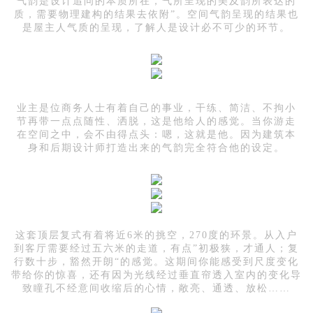
气韵是设计追问的本质所在，气所呈现的美及韵所表达的
质，需要物理建构的结果去依附”。空间气韵呈现的结果也
是屋主人气质的呈现，了解人是设计必不可少的环节。
业主是位商务人士有着自己的事业，干练、简洁、不拘小
节再带一点点随性、洒脱，这是他给人的感觉。当你游走
在空间之中，会不由得点头：嗯，这就是他。因为建筑本
身和后期设计师打造出来的气韵完全符合他的设定。
这套顶层复式有着将近6米的挑空，270度的环景。从入户
到客厅需要经过五六米的走道，有点”初极狭，才通人；复
行数十步，豁然开朗“的感觉。这期间你能感受到尺度变化
带给你的惊喜，还有因为光线经过垂直帘透入室内的变化导
致瞳孔不经意间收缩后的心情，敞亮、通透、放松……