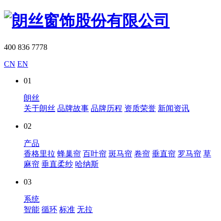
400 836 7778
CN
EN
01
朗丝
关于朗丝
品牌故事
品牌历程
资质荣誉
新闻资讯
02
产品
香格里拉
蜂巢帘
百叶帘
斑马帘
卷帘
垂直帘
罗马帘
草
麻帘
垂直柔纱
哈纳斯
03
系统
智能
循环
标准
无拉