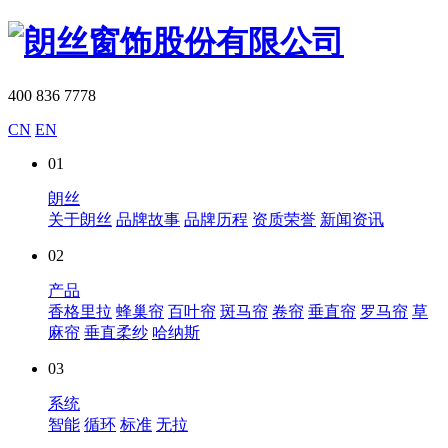
400 836 7778
CN
EN
01
朗丝
关于朗丝
品牌故事
品牌历程
资质荣誉
新闻资讯
02
产品
香格里拉
蜂巢帘
百叶帘
斑马帘
卷帘
垂直帘
罗马帘
草
麻帘
垂直柔纱
哈纳斯
03
系统
智能
循环
标准
无拉