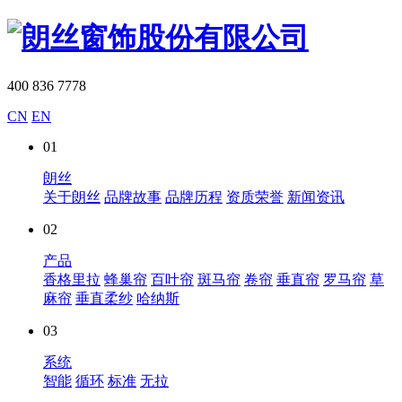
400 836 7778
CN
EN
01
朗丝
关于朗丝
品牌故事
品牌历程
资质荣誉
新闻资讯
02
产品
香格里拉
蜂巢帘
百叶帘
斑马帘
卷帘
垂直帘
罗马帘
草
麻帘
垂直柔纱
哈纳斯
03
系统
智能
循环
标准
无拉